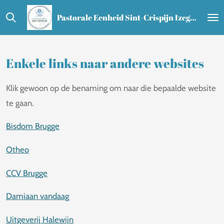
Ga
Pastorale Eenheid Sint-Crispijn Izegem - Ledegem - Lendelede
direct
naar
de
Enkele links naar andere websites
hoofdinhoud
Klik gewoon op de benaming om naar die bepaalde website
te gaan.
Bisdom Brugge
Otheo
CCV Brugge
Damiaan vandaag
Uitgeverij Halewijn