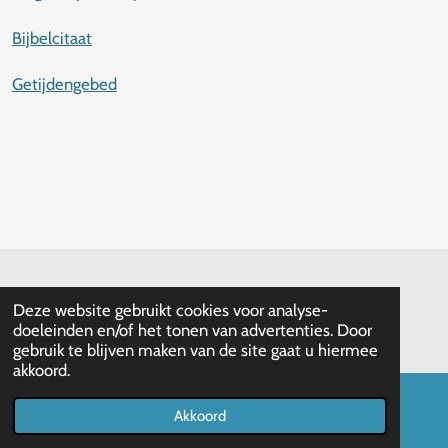
Bijbelcitaat
Getijdengebed
© 2020 Pastorale Eenheid H. Damiaan Ledegem
Deze website gebruikt cookies voor analyse-
Powered by
JouwWeb
doeleinden en/of het tonen van advertenties. Door
gebruik te blijven maken van de site gaat u hiermee
akkoord.
Akkoord
E-mailadres
Telefoonnummer
Kaart