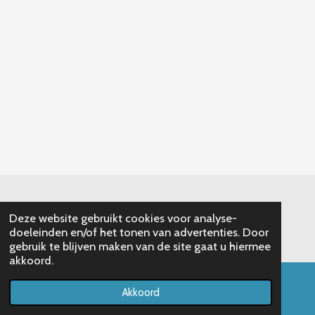
© 2020 Pastorale Eenheid H. Damiaan Ledegem
Deze website gebruikt cookies voor analyse-
Powered by
JouwWeb
doeleinden en/of het tonen van advertenties. Door
gebruik te blijven maken van de site gaat u hiermee
akkoord.
Akkoord
E-mailadres
Telefoonnummer
Kaart