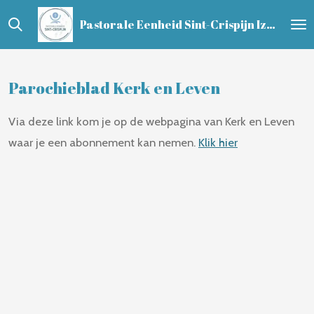
Ga
Pastorale Eenheid Sint-Crispijn Izegem - Ledegem - Lendelede
direct
naar
de
Parochieblad Kerk en Leven
hoofdinhoud
Via deze link kom je op de webpagina van Kerk en Leven
waar je een abonnement kan nemen.
Klik hier