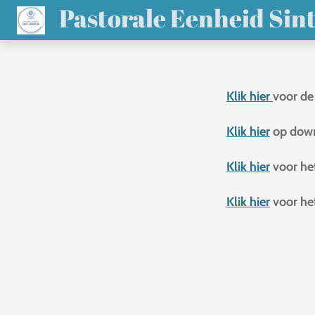
Pastorale Eenheid Sint
Ga
direct
naar
de
Klik hier
voor de
hoofdinhoud
Klik hier
op down
Klik hier
voor het
Klik hier
voor het